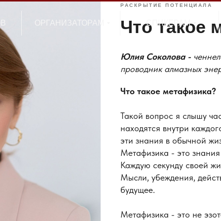
РАСКРЫТИЕ ПОТЕНЦИАЛА
Что такое 
ОВ
ОРГАНИЗАТОРАМ
СПИКЕРАМ
ОВ
ОРГАНИЗАТОРАМ
СПИКЕРАМ
Юлия Соколова -
ченнел
проводник алмазных энер
Что такое метафизика?
Такой вопрос я слышу час
находятся внутри каждог
эти знания в обычной жиз
Метафизика - это знания
Каждую секунду своей жиз
Мысли, убеждения, действ
будущее.
Метафизика - это не эзот